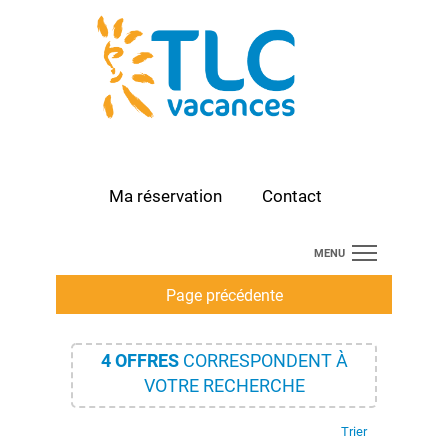
Ma réservation
Contact
MENU
DEPART LE HAVRE
Page précédente
DEPART DEAUVILLE
4
OFFRES
CORRESPONDENT À
DEPART PARIS
VOTRE RECHERCHE
PROMOTIONS
Trier