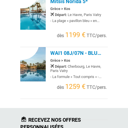
Mitsis Norida 5*
Grèce
>
Kos
Départ:
Le Havre, Paris Vatry
- La plage « pavillon bleu » en...
1199 €
dès
TTC/pers.
WAI1 08J/07N - BLUE LAGOON RESORT 5*- AI
Grèce
>
Kos
Départ:
Cherbourg, Le Havre,
Paris Vatry
- La formule « Tout compris » -...
1259 €
dès
TTC/pers.
RECEVEZ NOS OFFRES
PERSONNALISÉES